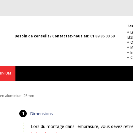
Ser
E
Besoin de conseils? Contactez-nous au:
01 89 86 00 50
Eks
Q
M
I
C
MINIUM
s en aluminium 25mm
Dimensions
Lors du montage dans l'embrasure, vous devez retire