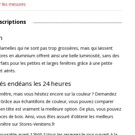
r les mesures
scriptions
m
amelles qui ne sont pas trop grossières, mais qui laissent
ores en aluminium offrent ainsi une belle luminosité, sans des
aits pour les petites et larges fenêtres grâce à une petite
et aérés.
vrés endéans les 24 heures
enêtre, mais vous hésitez encore sur la couleur ? Demandez
b. Grâce aux échantillons de couleur, vous pouvez comparer
z en tête est vraiment la meilleure option. De plus, vous pouvez
ces de bois. Ainsi, vous êtes assuré d'obtenir les meilleurs
être sur Stores-Venitiens.fr
uvrable avant 12h00 ? Vous les recevrez le jour suivant à la