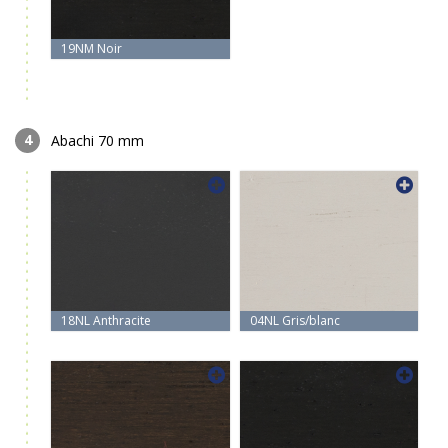
19NM Noir
Abachi 70 mm
18NL Anthracite
04NL Gris/blanc