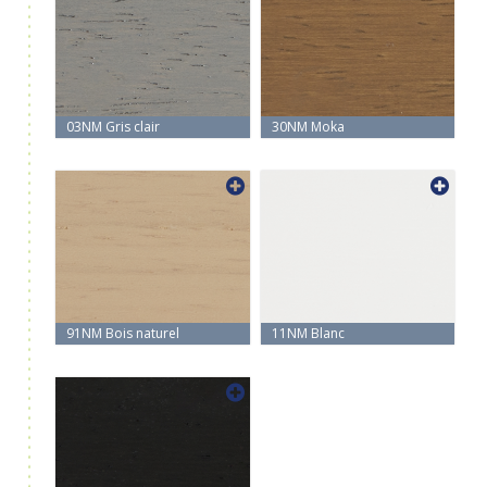
03NM Gris clair
30NM Moka
91NM Bois naturel
11NM Blanc