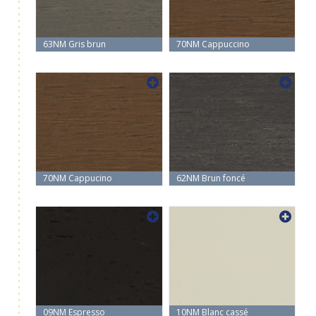
63NM Gris brun
70NM Cappuccino
70NM Cappucino
62NM Brun foncé
09NM Espresso
10NM Blanc cassé