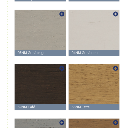
05NM Gris/beige
04NM Gris/blanc
69NM Café
68NM Latte