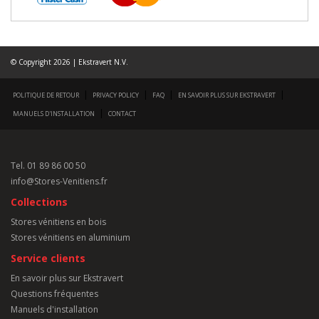
© Copyright 2026 | Ekstravert N.V.
|
|
|
|
POLITIQUE DE RETOUR
PRIVACY POLICY
FAQ
EN SAVOIR PLUS SUR EKSTRAVERT
|
MANUELS D'INSTALLATION
CONTACT
Tel.
01 89 86 00 50
info@Stores-Venitiens.fr
Collections
Stores vénitiens en bois
Stores vénitiens en aluminium
Service clients
En savoir plus sur Ekstravert
Questions fréquentes
Manuels d'installation